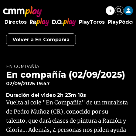
+
Buscar
Directos
PlayToros
PlayPódca
RePlay
D.O.Play
Volver a En Compañía
Algo salió mal.
An error occurred, please try again later.
EN COMPAÑÍA
En compañía (02/09/2025)
Try again
02/09/2025 19:47
Duración del video
2h 23m 18s
Vuelta al cole "En Compañía" de un muralista
de Pedro Muñoz (CR), conocido por su
talento, que dará clases de pintura a Ramón y
Gloria... Además, 4 personas nos piden ayuda