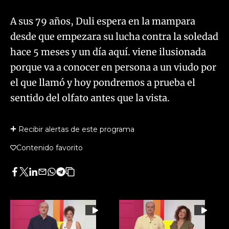
A sus 79 años, Duli espera en la mampara
desde que empezara su lucha contra la soledad
hace 5 meses y un día aquí. viene ilusionada
porque va a conocer en persona a un viudo por
el que llamó y hoy pondremos a prueba el
sentido del olfato antes que la vista.
Recibir alertas de este programa
Contenido favorito
Facebook
Twitter
LinkedIn
Enviar
Whatsapp
Telegram
Copiar
por
URL
Email
del
artículo