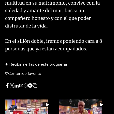
multitud en su matrimonio, convive con la
soledad y amante del mar, busca un
compañero honesto y con el que poder
disfrutar de la vida.
En el sillón doble, iremos poniendo cara a 8
personas que ya están acompañados.
Recibir alertas de este programa
Contenido favorito
Facebook
Twitter
LinkedIn
Enviar
Whatsapp
Telegram
Copiar
por
URL
Email
del
artículo