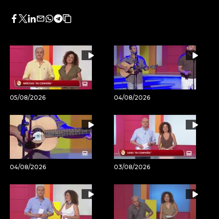
Facebook
Twitter
LinkedIn
Enviar
Whatsapp
Telegram
Copiar
por
URL
Email
del
artículo
05/08/2026
04/08/2026
04/08/2026
03/08/2026