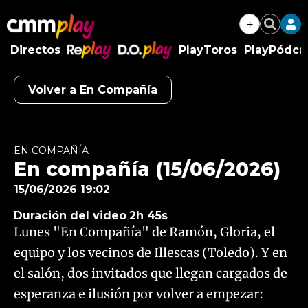
+
Buscar
Directos
PlayToros
PlayPódca
RePlay
D.O.Play
Volver a En Compañía
Algo salió mal.
An error occurred, please try again later.
EN COMPAÑÍA
En compañía (15/06/2026)
Try again
15/06/2026 19:02
Duración del video
2h 45s
Lunes "En Compañía" de Ramón, Gloria, el
equipo y los vecinos de Illescas (Toledo). Y en
el salón, dos invitados que llegan cargados de
esperanza e ilusión por volver a empezar: