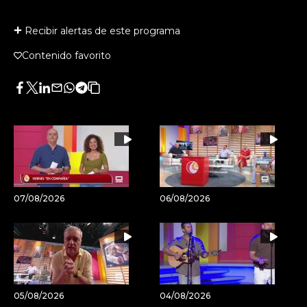
Recibir alertas de este programa
Contenido favorito
Facebook
Twitter
LinkedIn
Enviar
Whatsapp
Telegram
Copiar
por
URL
Email
del
artículo
07/08/2026
06/08/2026
05/08/2026
04/08/2026