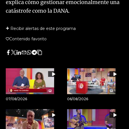
explica cómo gestionar emocionalmente una
catástrofe como la DANA.
Recibir alertas de este programa
Contenido favorito
Facebook
Twitter
LinkedIn
Enviar
Whatsapp
Telegram
Copiar
por
URL
Email
del
artículo
07/08/2026
06/08/2026