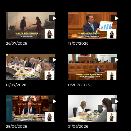
por
URL
Email
del
artículo
26/07/2026
19/07/2026
12/07/2026
05/07/2026
28/06/2026
21/06/2026