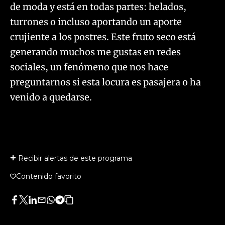
de moda y está en todas partes: helados,
turrones o incluso aportando un aporte
crujiente a los postres. Este fruto seco está
generando muchos me gustas en redes
sociales, un fenómeno que nos hace
preguntarnos si esta locura es pasajera o ha
venido a quedarse.
Recibir alertas de este programa
Contenido favorito
Facebook
Twitter
LinkedIn
Enviar
Whatsapp
Telegram
Copiar
por
URL
Email
del