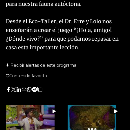
para nuestra fauna autóctona.
Desde el Eco-Taller, el Dr. Erre y Lolo nos
enseñarán a crear el juego “¡Hola, amigo!
¿Dónde vivo?” para que podamos repasar en
casa esta importante lección.
Recibir alertas de este programa
Contenido favorito
Facebook
Twitter
LinkedIn
Enviar
Whatsapp
Telegram
Copiar
por
URL
Email
del
artículo