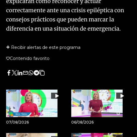
explicarán cómo reconocer y actuar
correctamente ante una crisis epiléptica con
consejos prácticos que pueden marcar la
diferencia en una situación de emergencia.
Recibir alertas de este programa
Contenido favorito
Facebook
Twitter
LinkedIn
Enviar
Whatsapp
Telegram
Copiar
por
URL
Email
del
artículo
07/08/2026
06/08/2026