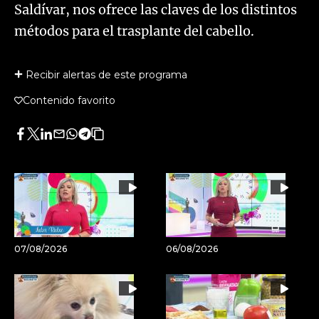
Saldívar, nos ofrece las claves de los distintos
métodos para el trasplante del cabello.
Recibir alertas de este programa
Contenido favorito
Facebook
Twitter
LinkedIn
Enviar
Whatsapp
Telegram
Copiar
por
URL
Email
del
artículo
07/08/2026
06/08/2026