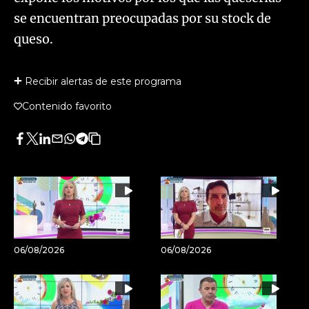
se encuentran preocupadas por su stock de
queso.
Recibir alertas de este programa
Contenido favorito
Facebook
Twitter
LinkedIn
Enviar
Whatsapp
Telegram
Copiar
por
URL
Email
del
artículo
06/08/2026
06/08/2026