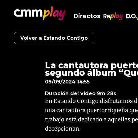
Directos
RePlay
D.O
Volver a Estando Contigo
La cantautora puert
segundo álbum “Qué
09/09/2024 14:55
Duración del video
9m 28s
En Estando Contigo disfrutamos de
una cantautora puertorriqueña que
trabajo está dedicado a aquellas p
decepcionan.