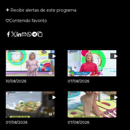
Recibir alertas de este programa
Contenido favorito
Facebook
Twitter
LinkedIn
Enviar
Whatsapp
Telegram
Copiar
por
URL
Email
del
artículo
10/08/2026
07/08/2026
07/08/2026
07/08/2026