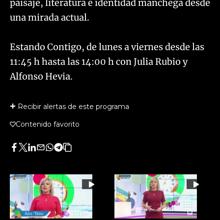
paisaje, literatura e identidad manchega desde
una mirada actual.
Estando Contigo, de lunes a viernes desde las
11:45 h hasta las 14:00 h con Julia Rubio y
Alfonso Hevia.
Recibir alertas de este programa
Contenido favorito
Facebook
Twitter
LinkedIn
Enviar
Whatsapp
Telegram
Copiar
por
URL
Email
del
artículo