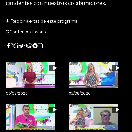
candentes con nuestros colaboradores.
Recibir alertas de este programa
Contenido favorito
Facebook
Twitter
LinkedIn
Enviar
Whatsapp
Telegram
Copiar
por
URL
Email
del
artículo
06/08/2026
05/08/2026