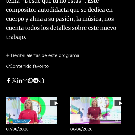
tema “Desde que tú no estás”. Este
compositor autodidacta que se dedica en
cuerpo y alma a su pasión, la música, nos
cuenta todos los detalles sobre este nuevo
trabajo.
Recibir alertas de este programa
Contenido favorito
Facebook
Twitter
LinkedIn
Enviar
Whatsapp
Telegram
Copiar
por
URL
Email
del
artículo
07/08/2026
06/08/2026