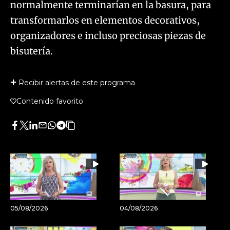
normalmente terminarían en la basura, para
transformarlos en elementos decorativos,
organizadores e incluso preciosas piezas de
bisutería.
Recibir alertas de este programa
Contenido favorito
Facebook
Twitter
LinkedIn
Enviar
Whatsapp
Telegram
Copiar
por
URL
Email
del
artículo
05/08/2026
04/08/2026