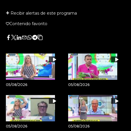
Recibir alertas de este programa
Contenido favorito
Facebook
Twitter
LinkedIn
Enviar
Whatsapp
Telegram
Copiar
por
URL
Email
del
artículo
05/08/2026
05/08/2026
05/08/2026
05/08/2026