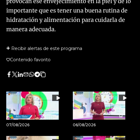
provocan ese envejecimiento en la piel y de lo
importante que es tener una buena rutina de
hidratación y alimentación para cuidarla de
manera adecuada.
Recibir alertas de este programa
Contenido favorito
Facebook
Twitter
LinkedIn
Enviar
Whatsapp
Telegram
Copiar
por
URL
Email
del
artículo
07/08/2026
06/08/2026