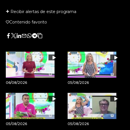
Recibir alertas de este programa
Contenido favorito
Facebook
Twitter
LinkedIn
Enviar
Whatsapp
Telegram
Copiar
por
URL
Email
del
artículo
06/08/2026
05/08/2026
05/08/2026
05/08/2026