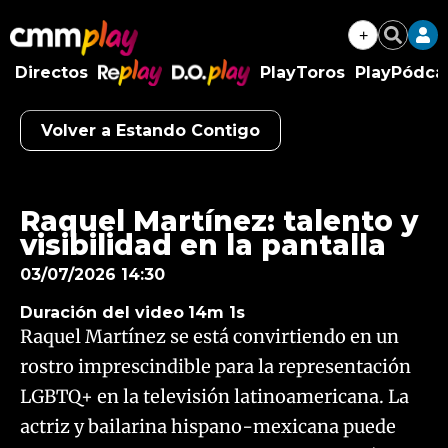
+
Buscar
Directos
PlayToros
PlayPódca
RePlay
D.O.Play
Volver a Estando Contigo
Algo salió mal.
An error occurred, please try again later.
Raquel Martínez: talento y
visibilidad en la pantalla
Try again
03/07/2026 14:30
Duración del video
14m 1s
Raquel Martínez se está convirtiendo en un
rostro imprescindible para la representación
LGBTQ+ en la televisión latinoamericana. La
actriz y bailarina hispano-mexicana puede