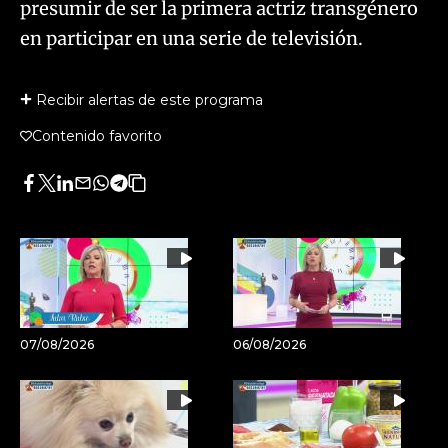
presumir de ser la primera actriz transgénero
en participar en una serie de televisión.
Recibir alertas de este programa
Contenido favorito
Facebook
Twitter
LinkedIn
Enviar
Whatsapp
Telegram
Copiar
por
URL
Email
del
artículo
07/08/2026
06/08/2026