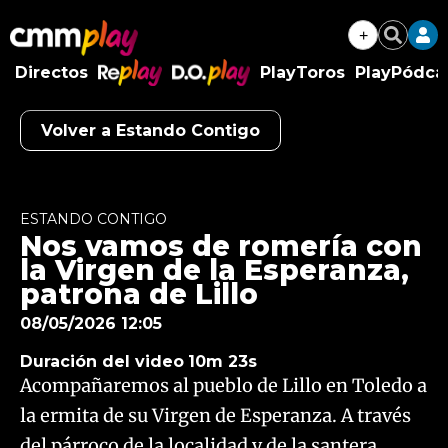
+
Buscar
Directos
PlayToros
PlayPódca
RePlay
D.O.Play
Volver a Estando Contigo
Algo salió mal.
An error occurred, please try again later.
ESTANDO CONTIGO
Nos vamos de romería con
Try again
la Virgen de la Esperanza,
patrona de Lillo
08/05/2026 12:05
Duración del video
10m 23s
Acompañaremos al pueblo de Lillo en Toledo a
la ermita de su Virgen de Esperanza. A través
del párroco de la localidad y de la santera