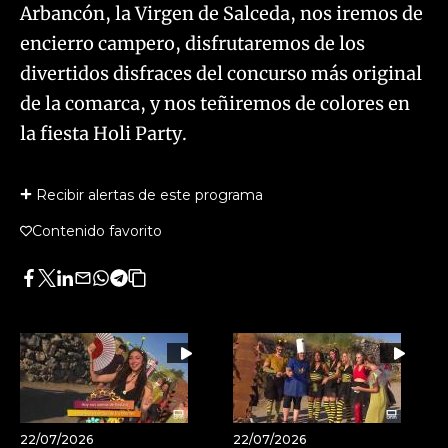
Arbancón, la Virgen de Salceda, nos iremos de
encierro campero, disfrutaremos de los
divertidos disfraces del concurso más original
de la comarca, y nos teñiremos de colores en
la fiesta Holi Party.
Recibir alertas de este programa
Contenido favorito
Facebook
Twitter
LinkedIn
Enviar
Whatsapp
Telegram
Copiar
por
URL
Email
del
artículo
22/07/2026
22/07/2026