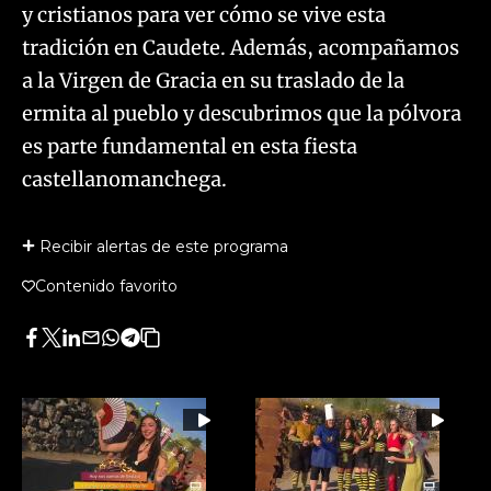
y cristianos para ver cómo se vive esta
tradición en Caudete. Además, acompañamos
a la Virgen de Gracia en su traslado de la
ermita al pueblo y descubrimos que la pólvora
es parte fundamental en esta fiesta
castellanomanchega.
Recibir alertas de este programa
Contenido favorito
Facebook
Twitter
LinkedIn
Enviar
Whatsapp
Telegram
Copiar
por
URL
Email
del
artículo