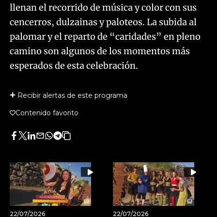
llenan el recorrido de música y color con sus
cencerros, dulzainas y paloteos. La subida al
palomar y el reparto de “caridades” en pleno
camino son algunos de los momentos más
esperados de esta celebración.
Recibir alertas de este programa
Contenido favorito
Facebook
Twitter
LinkedIn
Enviar
Whatsapp
Telegram
Copiar
por
URL
Email
del
artículo
22/07/2026
22/07/2026