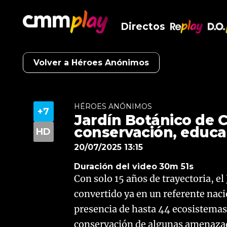
Directos
RePlay
D.O
Volver a Héroes Anónimos
HÉROES ANÓNIMOS
Jardín Botánico de C
conservación, educa
20/07/2025 13:15
Duración del video
30m 51s
Con solo 15 años de trayectoria, e
convertido ya en un referente nacio
presencia de hasta 44 ecosistemas
conservación de algunas amenazada