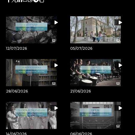
Facebook
Twitter
LinkedIn
Enviar
Whatsapp
Telegram
Copiar
por
URL
Email
del
artículo
12/07/2026
05/07/2026
28/06/2026
21/06/2026
14/06/2026
06/06/2026