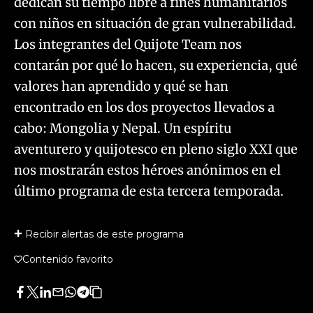
dedican su tiempo libre a fines humanitarios
con niños en situación de gran vulnerabilidad.
Los integrantes del Quijote Team nos
contarán por qué lo hacen, su experiencia, qué
valores han aprendido y qué se han
encontrado en los dos proyectos llevados a
cabo: Mongolia y Nepal. Un espíritu
aventurero y quijotesco en pleno siglo XXI que
nos mostrarán estos héroes anónimos en el
último programa de esta tercera temporada.
Recibir alertas de este programa
Contenido favorito
Facebook
Twitter
LinkedIn
Enviar
Whatsapp
Telegram
Copiar
por
URL