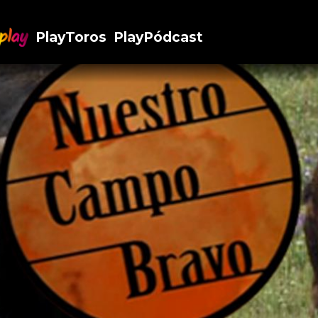
PlayToros
PlayPódcast
.Play