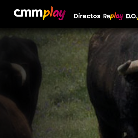
Directos
RePlay
D.O