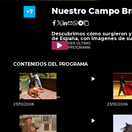
Nuestro Campo Br
Facebook
Twitter
LinkedIn
Enviar
Whatsapp
Telegram
Copiar
por
URL
Descubrimos cómo surgieron y 
Email
del
de España, con imágenes de su
artículo
VER ÚLTIMO
PROGRAMA
CONTENIDOS DEL PROGRAMA
23/10/2006
23/10/2006