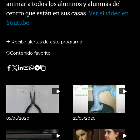
animar a todos los alumnos y alumnas del
centro que están en sus casas.
Ver el vídeo en
Youtube.
Recibir alertas de este programa
Contenido favorito
Facebook
Twitter
LinkedIn
Enviar
Whatsapp
Telegram
Copiar
por
URL
Email
del
artículo
05/06/2020
25/05/2020