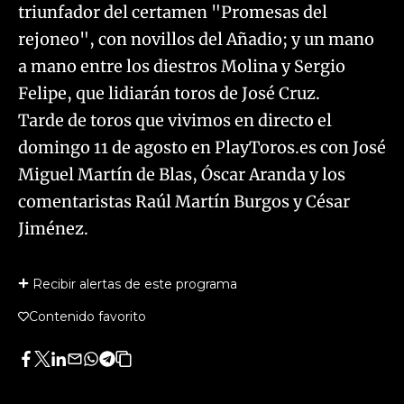
triunfador del certamen "Promesas del
rejoneo", con novillos del Añadio; y un mano
a mano entre los diestros Molina y Sergio
Felipe, que lidiarán toros de José Cruz.
Tarde de toros que vivimos en directo el
domingo 11 de agosto en PlayToros.es con José
Miguel Martín de Blas, Óscar Aranda y los
comentaristas Raúl Martín Burgos y César
Jiménez.
Recibir alertas de este programa
Contenido favorito
Facebook
Twitter
LinkedIn
Enviar
Whatsapp
Telegram
Copiar
por
URL
Email
del