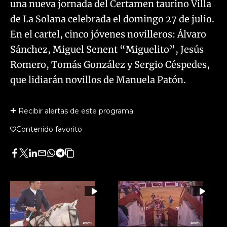
una nueva jornada del Certamen taurino Villa
de La Solana celebrada el domingo 27 de julio.
En el cartel, cinco jóvenes novilleros: Álvaro
Sánchez, Miguel Senent “Miguelito”, Jesús
Romero, Tomás González y Sergio Céspedes,
que lidiarán novillos de Manuela Patón.
Recibir alertas de este programa
Contenido favorito
Facebook
Twitter
LinkedIn
Enviar
Whatsapp
Telegram
Copiar
por
URL
Email
del
artículo