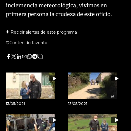
inclemencia meteorológica, vivimos en
primera persona la crudeza de este oficio.
Recibir alertas de este programa
Contenido favorito
Facebook
Twitter
LinkedIn
Enviar
Whatsapp
Telegram
Copiar
por
URL
Email
del
artículo
13/05/2021
13/05/2021