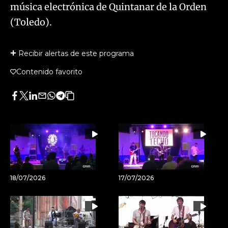
música electrónica de Quintanar de la Orden
(Toledo).
Recibir alertas de este programa
Contenido favorito
Facebook
Twitter
LinkedIn
Enviar
Whatsapp
Telegram
Copiar
por
URL
Email
del
artículo
18/07/2026
17/07/2026