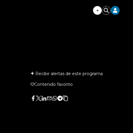
+
Iniciar
Buscar
sesión
Recibir alertas de este programa
Contenido favorito
Facebook
Twitter
LinkedIn
Enviar
Whatsapp
Telegram
Copiar
por
URL
Email
del
artículo