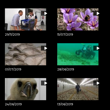
por
URL
Email
del
artículo
29/11/2019
15/07/2019
01/07/2019
28/06/2019
24/06/2019
13/06/2019