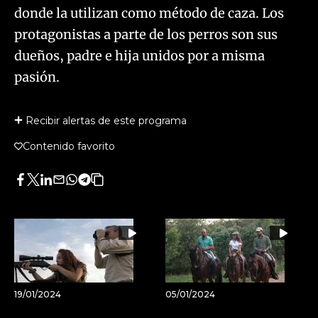
donde la utilizan como método de caza. Los
protagonistas a parte de los perros son sus
dueños, padre e hija unidos por a misma
pasión.
Recibir alertas de este programa
Contenido favorito
Facebook
Twitter
LinkedIn
Enviar
Whatsapp
Telegram
Copiar
por
URL
Email
del
artículo
19/01/2024
05/01/2024