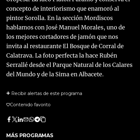
concepto de interiorismo que enamoró al
pintor Sorolla. En la sección Mordiscos
hablamos con José Manuel Morales, uno de
los mejores cortadores de jamón que nos
invita al restaurante El Bosque de Corral de
Calatrava. La foto perfecta la hace Rubén
Serrallé desde el Parque Natural de los Calares
del Mundo y de la Sima en Albacete.
Recibir alertas de este programa
Contenido favorito
Facebook
Twitter
LinkedIn
Enviar
Whatsapp
Telegram
Copiar
por
URL
Email
del
MÁS PROGRAMAS
artículo