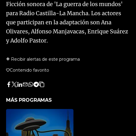
Ficción sonora de 'La guerra de los mundos'
para Radio Castilla-La Mancha. Los actores
que participan en la adaptación son Ana
Olivares, Alfonso Manjavacas, Enrique Suárez
y Adolfo Pastor.
Recibir alertas de este programa
Contenido favorito
Facebook
Twitter
LinkedIn
Enviar
Whatsapp
Telegram
Copiar
por
URL
Email
del
MÁS PROGRAMAS
artículo