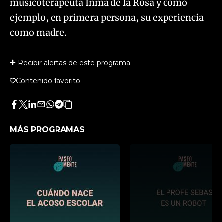
musicoterapeuta Inma de la Rosa y como
ejemplo, en primera persona, su experiencia
como madre.
Recibir alertas de este programa
Contenido favorito
Facebook
Twitter
LinkedIn
Enviar
Whatsapp
Telegram
Copiar
por
URL
Email
del
MÁS PROGRAMAS
artículo