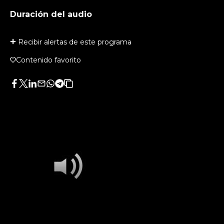
Duración del audio
Recibir alertas de este programa
Contenido favorito
Facebook
Twitter
LinkedIn
Enviar
Whatsapp
Telegram
Copiar
por
URL
Email
del
artículo