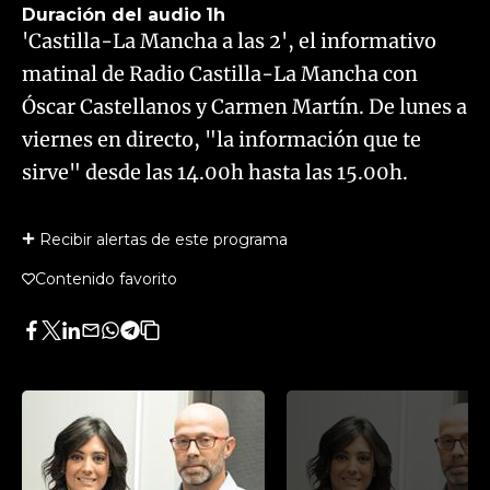
Duración del audio
1h
'Castilla-La Mancha a las 2', el informativo
matinal de Radio Castilla-La Mancha con
Óscar Castellanos y Carmen Martín. De lunes a
viernes en directo, "la información que te
sirve" desde las 14.00h hasta las 15.00h.
Recibir alertas de este programa
Contenido favorito
Facebook
Twitter
LinkedIn
Enviar
Whatsapp
Telegram
Copiar
por
URL
Email
del
artículo