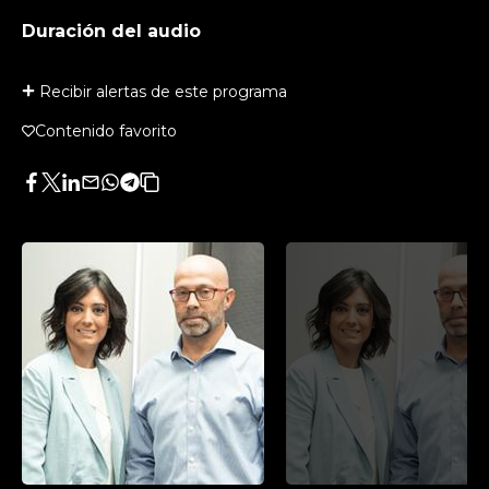
Duración del audio
Recibir alertas de este programa
Contenido favorito
Facebook
Twitter
LinkedIn
Enviar
Whatsapp
Telegram
Copiar
por
URL
Email
del
artículo