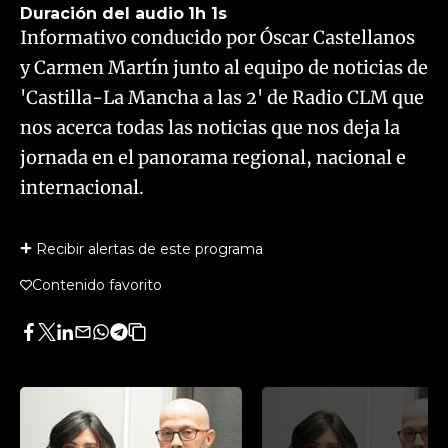
Duración del audio
1h 1s
Informativo conducido por Óscar Castellanos
y Carmen Martín junto al equipo de noticias de
'Castilla-La Mancha a las 2' de Radio CLM que
nos acerca todas las noticias que nos deja la
jornada en el panorama regional, nacional e
internacional.
Recibir alertas de este programa
Contenido favorito
Facebook
Twitter
LinkedIn
Enviar
Whatsapp
Telegram
Copiar
por
URL
Email
del
artículo