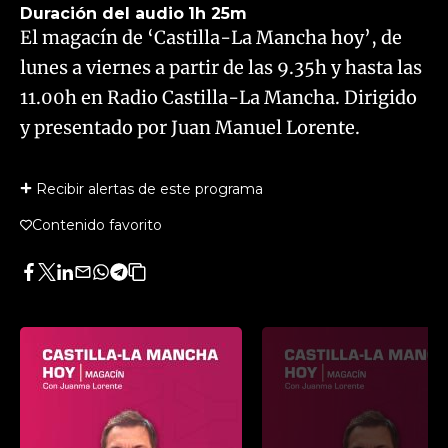
Duración del audio
1h 25m
El magacín de ‘Castilla-La Mancha hoy’, de
lunes a viernes a partir de las 9.35h y hasta las
11.00h en Radio Castilla-La Mancha. Dirigido
y presentado por Juan Manuel Lorente.
Recibir alertas de este programa
Contenido favorito
Facebook
Twitter
LinkedIn
Enviar
Whatsapp
Telegram
Copiar
por
URL
Email
del
artículo