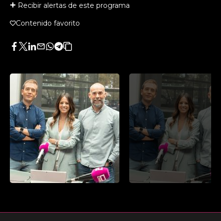
Recibir alertas de este programa
Contenido favorito
Facebook
Twitter
LinkedIn
Enviar
Whatsapp
Telegram
Copiar
por
URL
Email
del
artículo