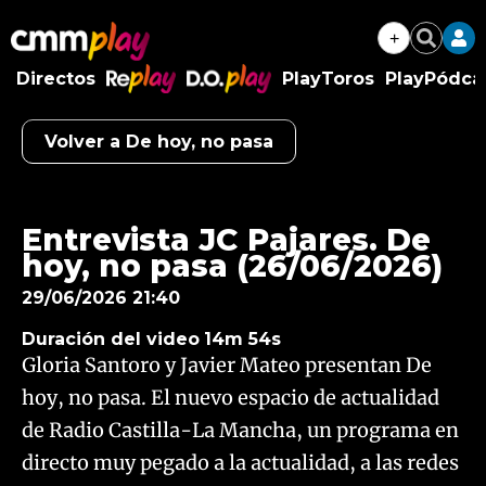
+
Buscar
Directos
PlayToros
PlayPódca
RePlay
D.O.Play
Volver a De hoy, no pasa
Algo salió mal.
An error occurred, please try again later.
Entrevista JC Pajares. De
hoy, no pasa (26/06/2026)
Try again
29/06/2026 21:40
Duración del video
14m 54s
Gloria Santoro y Javier Mateo presentan De
hoy, no pasa. El nuevo espacio de actualidad
de Radio Castilla-La Mancha, un programa en
directo muy pegado a la actualidad, a las redes