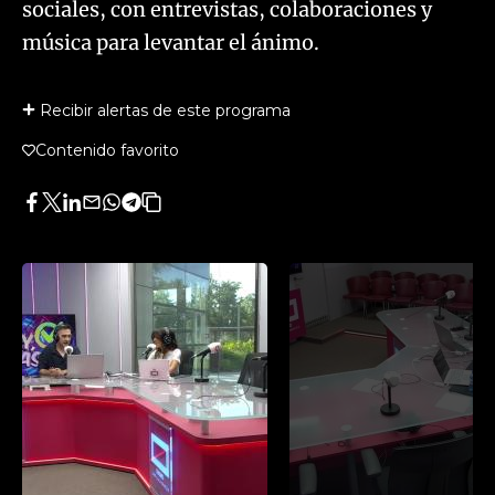
sociales, con entrevistas, colaboraciones y
música para levantar el ánimo.​
Recibir alertas de este programa
Contenido favorito
Facebook
Twitter
LinkedIn
Enviar
Whatsapp
Telegram
Copiar
por
URL
Email
del
artículo