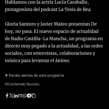
Hablamos con la actriz Lucía Caraballo,
protagonista del podcast La Tesis de Bea.
Gloria Santoro y Javier Mateo presentan De
hoy, no pasa. El nuevo espacio de actualidad
de Radio Castilla-La Mancha, un programa en
directo muy pegado a la actualidad, a las redes
sociales, con entrevistas, colaboraciones y
música para levantar el ánimo.​
Recibir alertas de este programa
Contenido favorito
Facebook
Twitter
LinkedIn
Enviar
Whatsapp
Telegram
Copiar
por
URL
Email
del
artículo