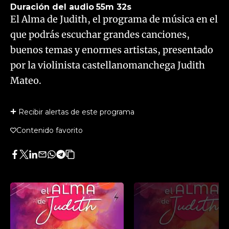
Duración del audio
55m 32s
El Alma de Judith, el programa de música en el
que podrás escuchar grandes canciones,
buenos temas y enormes artistas, presentado
por la violinista castellanomanchega Judith
Mateo.
Recibir alertas de este programa
Contenido favorito
Facebook
Twitter
LinkedIn
Enviar
Whatsapp
Telegram
Copiar
por
URL
Email
del
artículo