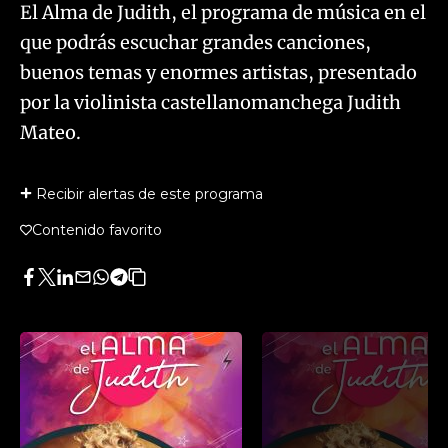
El Alma de Judith, el programa de música en el
que podrás escuchar grandes canciones,
buenos temas y enormes artistas, presentado
por la violinista castellanomanchega Judith
Mateo.
Recibir alertas de este programa
Contenido favorito
Facebook
Twitter
LinkedIn
Enviar
Whatsapp
Telegram
Copiar
por
URL
Email
del
artículo